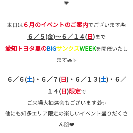
💗
６月のイベントのご案内
本日は
でございます🏝️
６／５(金)～６／１４(
日
)
まで
愛知トヨタ夏の
BIG
サンクス
WEEK
を開催いたし
ます🚗✨
６／６(
土
)・６／７(
日
)・６／１３(
土
)・６／
１４(
日
)
限定
で
ご来場大抽選会もございます🎁✨
他にも知多エリア限定の楽しいイベント盛りだくさ
ん🙌❤️