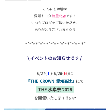
こんにちは😸💗
愛知トヨタ
徳重北店
です！
いつもブログをご覧いただき、
ありがとうございます☆彡
＊*⋆°⋆＊*⋆°⋆＊*⋆°⋆＊*⋆°⋆＊*⋆°⋆＊
＊*
\ イベントのお知らせです /
6/27(
土
)･6/28(
日
)に
『THE CROWN 愛知高辻』
にて
THE 水素祭 2026
を開催いたします‼💧🩵