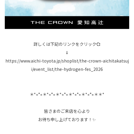
詳しくは下記のリンクをクリック💞
⇓
https://www.aichi-toyota.jp/shoplist/the-crown-aichitakatsuj
i/event_list/the-hydrogen-fes_2026
＊*⋆°⋆＊*⋆°⋆＊*⋆°⋆＊*⋆°⋆＊*⋆°⋆＊＊*
皆さまのご来店を心より
お待ち申し上げております！✨