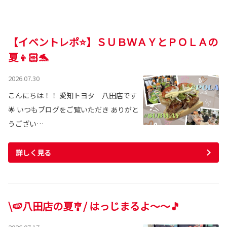
【イベントレポ⭐】ＳＵＢＷＡＹとＰＯＬＡの
夏👦🏻🐬
2026.07.30
こんにちは！！ 愛知トヨタ 八田店です
🌟 いつもブログをご覧いただき ありがと
うござい…
詳しく見る
\🍉八田店の夏🎐/ はっじまるよ～～🎵