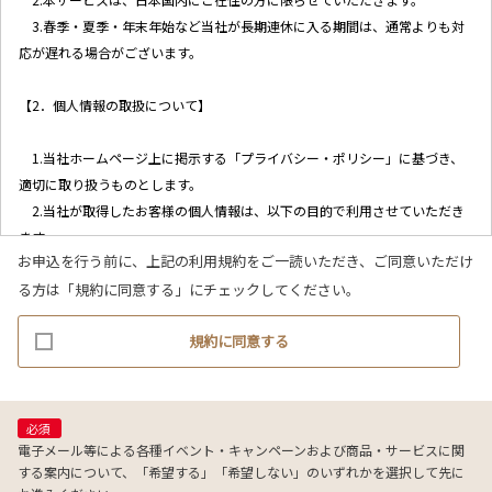
3.春季・夏季・年末年始など当社が長期連休に入る期間は、通常よりも対
応が遅れる場合がございます。
【2．個人情報の取扱について】
1.当社ホームページ上に掲示する「プライバシー・ポリシー」に基づき、
適切に取り扱うものとします。
2.当社が取得したお客様の個人情報は、以下の目的で利用させていただき
ます。
お申込を行う前に、上記の利用規約をご一読いただき、ご同意いただけ
(1)お客様リクエストに対応するにあたって問題が発生した場合の確認・
る方は「規約に同意する」にチェックしてください。
連絡
(2)お客様から照会があった場合のリクエスト情報の確認
規約に同意する
(3)お客様に不利益を与えないために行う、お客様に対する迅速なご連絡
（電子メール、電話、郵送によるご連絡）
(4)当社で取り扱っている商品・サービスなどに関する営業上のご案内
(5)商品の企画・開発あるいはお客様満足向上策などの検討のためのお客
必須
様アンケート調査の実施
電子メール等による各種イベント・キャンペーンおよび商品・サービスに関
する案内について、「希望する」「希望しない」のいずれかを選択して先に