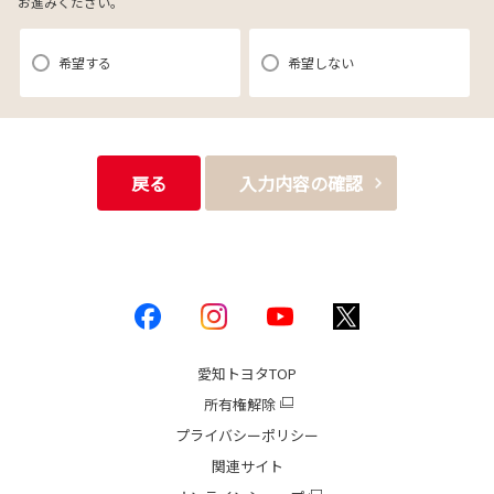
お進みください。
【3．推奨環境について】
1.当社の推奨するインターネット環境にてお申込みをお願いします。推奨
希望する
希望しない
以外の環境によって発生した情報の不備や
それに伴う連絡の不徹底については責任を負いかねますので、あらかじ
めご了承ください。
なお、不具合の生じたデータについてはお客様にお断り無く削除させて
戻る
入力内容の確認
いただく場合がございます。
※推奨環境についてはTOYOTAメーカーサイト「ご利用にあたって」を
参照ください。
【4．規約について】
愛知トヨタ
TOP
1.本規約は事前の告知なく変更することがあります。変更した内容は本ペ
所有権解除
ージにてご確認いただくものとします。
【トヨタ自動車への個人情報の第三者提供について】
プライバシーポリシー
1.当社が取得したお客様の個人情報（本リクエストフォームよりご入力いた
関連サイト
だいた氏名、住所、電話番号、メールアドレスを含む本リクエストの内容、