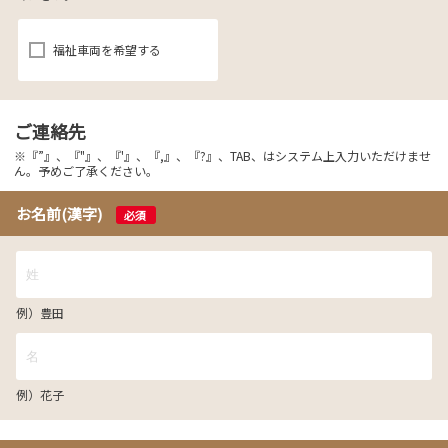
福祉車両を希望する
ご連絡先
※『”』、『"』、『'』、『,』、『?』、TAB、はシステム上入力いただけませ
ん。予めご了承ください。
お名前(漢字)
必須
例）豊田
例）花子