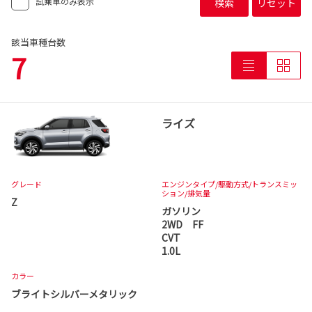
試乗車のみ表示
検索
リセット
該当車種台数
7
ライズ
グレード
エンジンタイプ
/駆動方式/
トランスミッ
ション
/排気量
Z
ガソリン
2WD FF
CVT
1.0L
カラー
ブライトシルバーメタリック