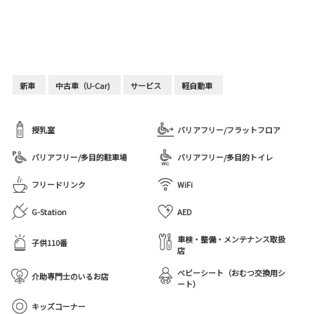
新車
中古車（U-Car)
サービス
軽自動車
授乳室
バリアフリー/フラットフロア
バリアフリー/多目的駐車場
バリアフリー/多目的トイレ
フリードリンク
WiFi
G-Station
AED
車検・整備・メンテナンス取扱
子供110番
店
ベビーシート（おむつ交換用シ
介助専門士のいるお店
ート）
キッズコーナー