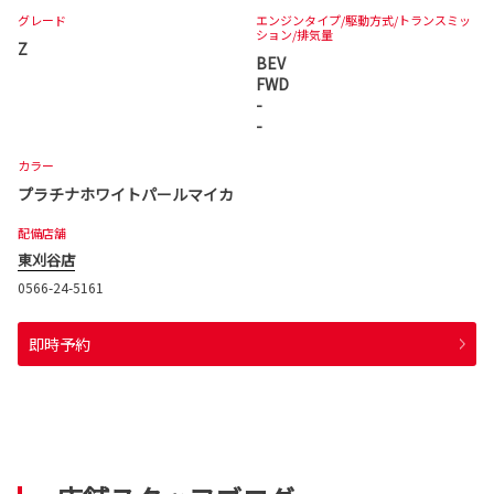
グレード
エンジンタイプ
/駆動方式/
トランスミッ
ション
/排気量
Z
BEV
FWD
-
-
カラー
プラチナホワイトパールマイカ
配備店舗
東刈谷店
0566-24-5161
即時予約