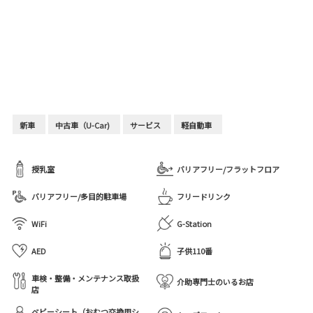
新車
中古車（U-Car)
サービス
軽自動車
授乳室
バリアフリー/フラットフロア
バリアフリー/多目的駐車場
フリードリンク
WiFi
G-Station
AED
子供110番
車検・整備・メンテナンス取扱
介助専門士のいるお店
店
ベビーシート（おむつ交換用シ