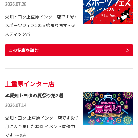
2026.07.28
愛知トヨタ上重原インター店です⚽⭐
スポーツフェス2026 始まります～🎉
スティックバ…
この記事を読む
上重原インター店
🌊愛知トヨタの夏祭り第2週
2026.07.14
愛知トヨタ 上重原インター店です🌺 7
月に入りましたね🌻 イベント開催中
です～📣🎶…