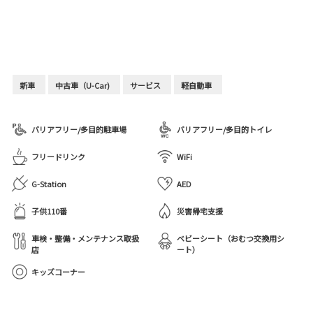
新車
中古車（U-Car)
サービス
軽自動車
バリアフリー/多目的駐車場
バリアフリー/多目的トイレ
フリードリンク
WiFi
G-Station
AED
子供110番
災害帰宅支援
車検・整備・メンテナンス取扱
ベビーシート（おむつ交換用シ
店
ート）
キッズコーナー