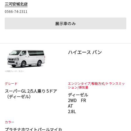
三河安城北店
0566-74-2311
展示車のみ
ハイエース バン
※代表グレード／カラー
グレード
エンジンタイプ
/駆動方式/
トランスミッ
ション
/排気量
スーパーGL 2/5人乗り 5ドア
ディーゼル
（ディーゼル）
2WD FR
AT
2.8L
カラー
プラチナホワイトパールマイカ