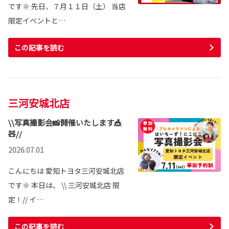
です🌞 先日、７月１１日（土） 当店
限定イベントと…
この記事を読む
三河安城北店
\\写真撮影会📸開催いたします🎪
🧸//
2026.07.01
こんにちは 愛知トヨタ三河安城北店
です🌞 本日は、 \\ 三河安城北店 限
定！// イ…
この記事を読む