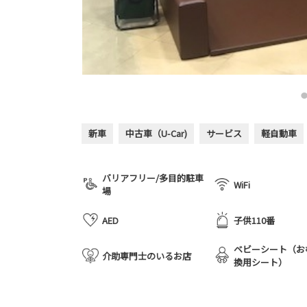
新車
中古車（U-Car)
サービス
軽自動車
バリアフリー/多目的駐車
WiFi
場
AED
子供110番
ベビーシート（お
介助専門士のいるお店
換用シート）