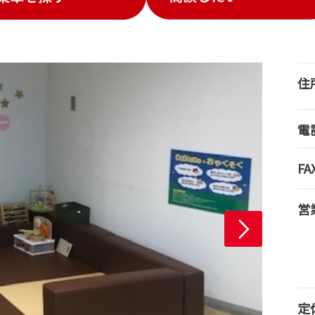
住
電
FA
営
定