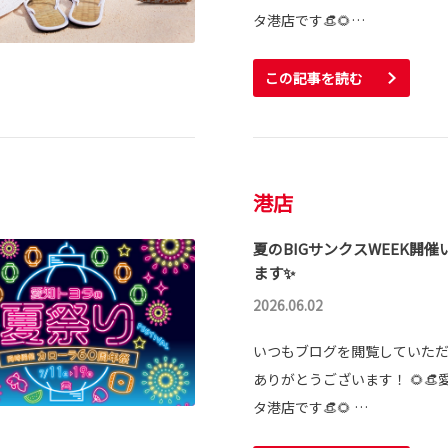
タ港店です👒🌻…
この記事を読む
港店
夏のBIGサンクスWEEK開催
ます✨
2026.06.02
いつもブログを閲覧していた
ありがとうございます！ 🌻👒
タ港店です👒🌻 …