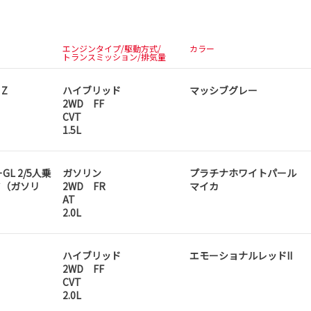
エンジンタイプ/駆動方式/
カラー
トランスミッション/排気量
 Z
ハイブリッド
マッシブグレー
2WD FF
CVT
1.5L
GL 2/5人乗
ガソリン
プラチナホワイトパール
ア（ガソリ
2WD FR
マイカ
AT
2.0L
ハイブリッド
エモーショナルレッドII
2WD FF
CVT
2.0L