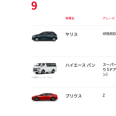
9
車種名
グレード
ヤリス
HYBRID
ハイエース バン
スーパー
り 5ド
ン）
※代表グレード／カラー
プリウス
Z