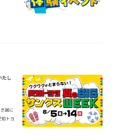
いたし
だき誠に
愛知トヨ