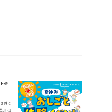
ト🍉
だき誠に
愛知トヨ