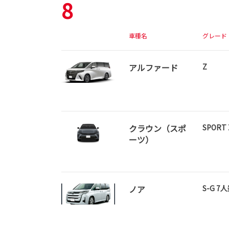
8
車種名
グレード
アルファード
Z
クラウン（スポ
SPORT 
ーツ）
ノア
S-G 7