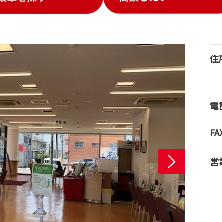
住
電
FA
営