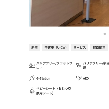
新車
中古車（U-Car)
サービス
軽自動車
バリアフリー/フラットフ
バリアフリー/多
ロア
場
G-Station
AED
ベビーシート（おむつ交
換用シート）