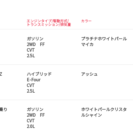
エンジンタイプ/駆動方式/
カラー
トランスミッション/排気量
ガソリン
プラチナホワイトパール
2WD FF
マイカ
CVT
2.5L
Z
ハイブリッド
アッシュ
E-Four
CVT
2.5L
人乗り
ガソリン
ホワイトパールクリスタ
2WD FF
ルシャイン
CVT
2.0L