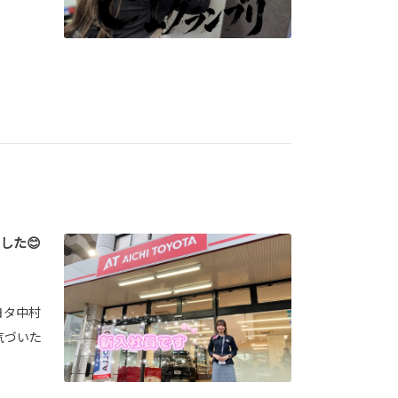
した😊
ヨタ中村
気づいた