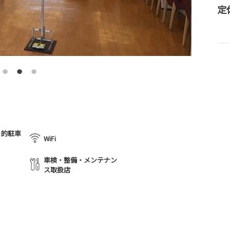
定
目的駐車
WiFi
車検・整備・メンテナン
ス取扱店