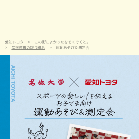
愛知トヨタ
この街によかったをぞくぞくと。
産学連携の取り組み
運動あそび＆測定会