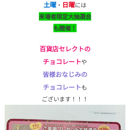
土曜
日曜
・
には
来場者限定大抽選会
も開催！
百貨店セレクトの
チョコレート
や
皆様おなじみの
チョコレート
も
ございます！！！