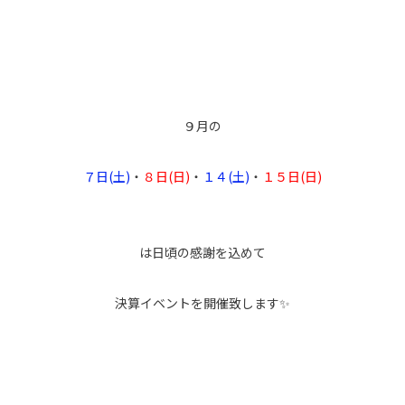
９月の
７日(土)
・
８日(日)
・
１４(土)
・
１５日(日)
は日頃の感謝を込めて
決算イベントを開催致します✨