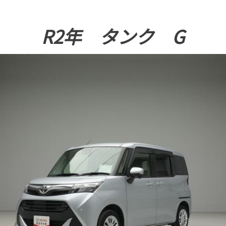
R2年 タンク G