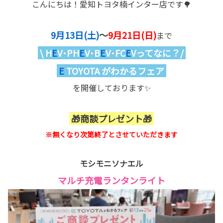
こんにちは！愛知トヨタ楠インター店です🌳
9月13日(土)
～
9月21日(日)
まで
\ H
E
V･PH
E
V･B
E
V･FC
E
Vってなに？/
E
TOYOTA がわかるフェア
を開催しております✨
🎁商談プレゼント🎁
※無くなり次第終了とさせていただきます
モシモニソナエル
マルチ充電ランタンライト