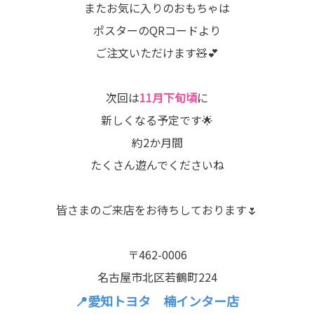
またお気に入りのおもちゃは
ポスターのQRコードより
ご注文いただけます🧸💕
次回は
11月下旬頃
に
新しくなる予定です🌟
約2か月間
たくさん遊んでくださいね
皆さまのご来店をお待ちしております🌷
〒462-0006
名古屋市北区若鶴町224
📍愛知トヨタ 楠インター店