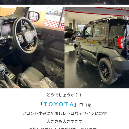
どうでしょうか？！
「
ＴＯＹＯＴＡ
」
ロゴを
フロント中央に配置しレトロなデザインに😊💛
大きさも大きすぎず