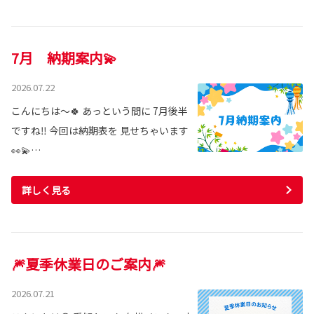
7月 納期案内💫
2026.07.22
こんにちは～🍀 あっという間に 7月後半
ですね‼ 今回は納期表を 見せちゃいます
👀💫…
詳しく見る
🎆夏季休業日のご案内🎆
2026.07.21