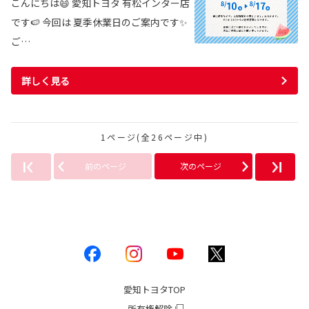
こんにちは😄 愛知トヨタ 有松インター店
です🍉 今回は 夏季休業日のご案内です✨
ご…
詳しく見る
1ページ(全26ページ中)
前のページ
次のページ
愛知トヨタ
TOP
所有権解除