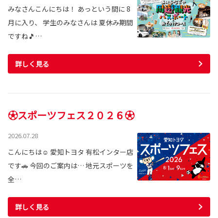
みなさんこんにちは！ あっという間に 8
月に入り、 学生のみなさんは 夏休み期間
ですね🎵…
詳しく見る
⚽スポーツフェス２０２６⚽
2026.07.28
こんにちは☺️ 愛知トヨタ 有松インター店
です🚗 今回のご案内は… 地元スポーツを
全…
詳しく見る