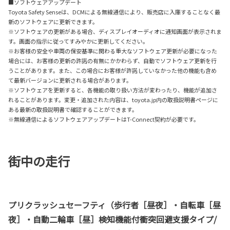
■ソフトウェアアップデート
Toyota Safety Senseは、DCMによる無線通信により、販売店に入庫することなく最
新のソフトウェアに更新できます。
※ソフトウェアの更新がある場合、ディスプレイオーディオに通知画面が表示されま
す。画面の指示に従ってすみやかに更新してください。
※お客様の安全や車両の保安基準に関わる重大なソフトウェア更新が必要になった
場合には、お客様の更新の許諾の有無にかかわらず、自動でソフトウェア更新を行
うことがあります。また、この場合にお客様が許諾していなかった他の機能も含め
て最新バージョンに更新される場合があります。
※ソフトウェアを更新すると、各機能の取り扱い方法が変わったり、機能が追加さ
れることがあります。変更・追加された内容は、toyota.jp内の取扱説明書ページに
ある最新の取扱説明書で確認することができます。
※無線通信によるソフトウェアアップデートはT-Connect契約が必要です。
街中の走行
プリクラッシュセーフティ（歩行者［昼夜］・自転車［昼
夜］・自動二輪車［昼］検知機能付衝突回避支援タイプ/