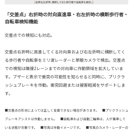
「交差点」右折時の対向直進車・右左折時の横断歩行者・
自転車検知機能
交差点での検知にも対応。
交差点右折時に直進してくる対向車および右左折時に横断してく
る歩行者や自転車をミリ波レーダーと単眼カメラで検出。交差点
での検知は隣接2レーンまでの対向車に作動領域を拡大していま
す。ブザーと表示で衝突の可能性を知らせると同時に、プリクラ
ッシュブレーキを作動。衝突回避または被害軽減をサポートしま
す。
■交差点の形状によっては正しく支援できない場合があります。 ■プリクラッシュ
ブレーキアシストは作動しません。 ■自転車および自動二輪車は、人が乗車して
いる状態が対象です。 ■写真は作動イメージです。 ■写真のカメラ・レーダーの