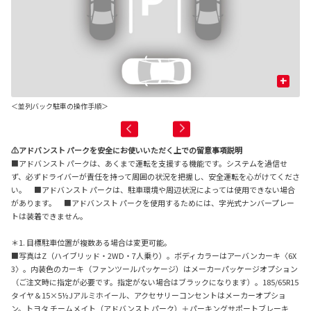
+
＜並列バック駐車の操作手順＞
⚠アドバンスト パークを安全にお使いいただく上での留意事項説明
■アドバンスト パークは、あくまで運転を支援する機能です。システムを過信せ
ず、必ずドライバーが責任を持って周囲の状況を把握し、安全運転を心がけてくださ
い。 ■アドバンスト パークは、駐車環境や周辺状況によっては使用できない場合
があります。 ■アドバンスト パークを使用するためには、字光式ナンバープレー
トは装着できません。
＊1. 目標駐車位置が複数ある場合は変更可能。
■写真はZ（ハイブリッド・2WD・7人乗り）。ボディカラーはアーバンカーキ〈6X
3〉。内装色のカーキ（ファンツールパッケージ）はメーカーパッケージオプション
（ご注文時に指定が必要です。指定がない場合はブラックになります）。185/65R15
タイヤ＆15×5½Jアルミホイール、アクセサリーコンセントはメーカーオプショ
ン。トヨタ チームメイト（アドバンスト パーク）＋パーキングサポートブレーキ