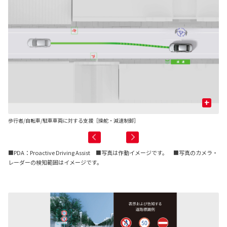
+
歩行者/自転車/駐車車両に対する支援［操舵・減速制御］
先
■PDA：Proactive Driving Assist ■写真は作動イメージです。 ■写真のカメラ・
レーダーの検知範囲はイメージです。