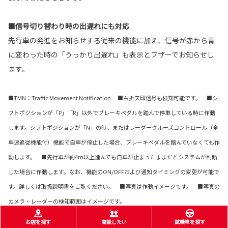
■信号切り替わり時の出遅れにも対応
先行車の発進をお知らせする従来の機能に加え、信号が赤から青
に変わった時の「うっかり出遅れ」も表示とブザーでお知らせし
ます。
■TMN：Traffic Movement Notification ■右折矢印信号も検知可能です。 ■シ
フトポジションが「P」「R」以外でブレーキペダルを踏んで停車している時に作動
します。シフトポジションが「N」の時、またはレーダークルーズコントロール（全
車速追従機能付）機能で自車が停止した場合、ブレーキペダルを踏んでいなくても作
動します。 ■先行車が約4m以上進んでも自車が止まったままだとシステムが判断
した場合に作動します。なお、機能のON/OFFおよび通知タイミングの変更が可能で
す。詳しくは取扱説明書をご覧ください。 ■写真は作動イメージです。 ■写真の
カメラ・レーダーの検知範囲はイメージです。
お店を探す
商談したい
試乗車を探す