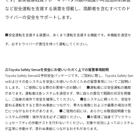
など安全運転を支援する装置を搭載し、高齢者を含むすべてのド
ライバーの安全をサポートします。
■安全運転を支援する装置は、あくまで運転を支援する機能です。本機能を過信せ
ず、必ずドライバーが責任を持って運転してください。
⚠Toyota Safety Senseを安全にお使いいただく上での留意事項説明
Toyota Safety Senseは予防安全パッケージです。ご契約に際し、Toyota Safety Sen
seおよびその各システムを安全にお使いいただくための留意事項についてご説明い
たします。（ご使用になる際のお客様へのお願い） ■運転者には安全運転の義務
があります。運転者は各システムを過信せず、常に自らの責任で周囲の状況を把握
し、ご自身の操作で安全を確保してください。 ■各システムに頼ったり、安全を
委ねる運転をすると思わぬ事故につながり、重大な傷害におよぶか最悪の場合は死
亡につながるおそれがあります。 ■ご使用の前には、あらかじめ取扱説明書で各
システムの特徴・操作方法を必ずご確認ください。 ■お客様ご自身でプリクラッ
シュセーフティの作動テストを行わないでください。対象や状況によってはシステム
が正常に作動せず、思わぬ事故につながるおそれがあります。