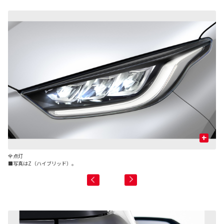
+
全点灯
L
■写真はZ（ハイブリッド）。