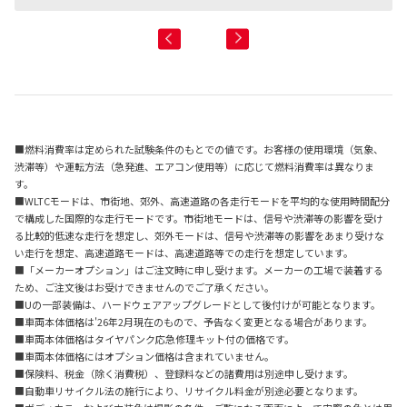
■燃料消費率は定められた試験条件のもとでの値です。お客様の使用環境（気象、
渋滞等）や運転方法（急発進、エアコン使用等）に応じて燃料消費率は異なりま
す。
■WLTCモードは、市街地、郊外、高速道路の各走行モードを平均的な使用時間配分
で構成した国際的な走行モードです。市街地モードは、信号や渋滞等の影響を受け
る比較的低速な走行を想定し、郊外モードは、信号や渋滞等の影響をあまり受けな
い走行を想定、高速道路モードは、高速道路等での走行を想定しています。
■「メーカーオプション」はご注文時に申し受けます。メーカーの工場で装着する
ため、ご注文後はお受けできませんのでご了承ください。
■Uの一部装備は、ハードウェアアップグレードとして後付けが可能となります。
■車両本体価格は'26年2月現在のもので、予告なく変更となる場合があります。
■車両本体価格はタイヤパンク応急修理キット付の価格です。
■車両本体価格にはオプション価格は含まれていません。
■保険料、税金（除く消費税）、登録料などの諸費用は別途申し受けます。
■自動車リサイクル法の施行により、リサイクル料金が別途必要となります。