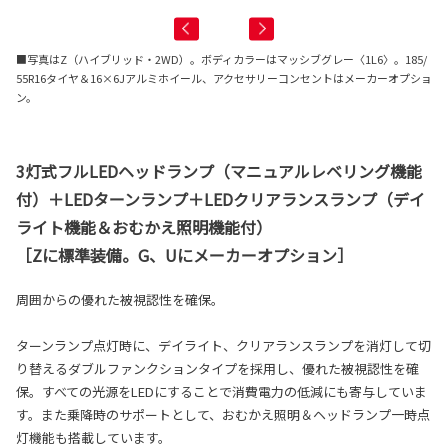
■写真はZ（ハイブリッド・2WD）。ボディカラーはマッシブグレー〈1L6〉。185/
55R16タイヤ＆16×6Jアルミホイール、アクセサリーコンセントはメーカーオプショ
ン。
3灯式フルLEDヘッドランプ（マニュアルレベリング機能
付）＋LEDターンランプ＋LEDクリアランスランプ（デイ
ライト機能＆おむかえ照明機能付）
［Zに標準装備。G、Uにメーカーオプション］
周囲からの優れた被視認性を確保。
ターンランプ点灯時に、デイライト、クリアランスランプを消灯して切
り替えるダブルファンクションタイプを採用し、優れた被視認性を確
保。すべての光源をLEDにすることで消費電力の低減にも寄与していま
す。また乗降時のサポートとして、おむかえ照明＆ヘッドランプ一時点
灯機能も搭載しています。