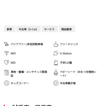
新車
中古車（U-Car)
サービス
軽自動車
バリアフリー/多目的駐車場
フリードリンク
WiFi
G-Station
AED
子供110番
車検・整備・メンテナンス取扱
ベビーシート（おむつ交換用シ
店
ート）
キッズコーナー
中古車展示場