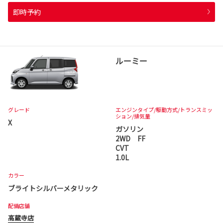
即時予約
ルーミー
グレード
エンジンタイプ
/駆動方式/
トランスミッ
ション
/排気量
X
ガソリン
2WD FF
CVT
1.0L
カラー
ブライトシルバーメタリック
配備店舗
高蔵寺店