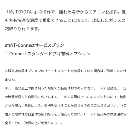
「My TOYOTA+」の操作で、離れた場所からエアコンを操作。夏
も冬も快適な温度で乗車できることに加えて、凍結したガラスの
霜取りも行えます。
対応T-Connectサービスプラン
T-Connect スタンダード(22) 有料オプション
※販売店装着オプションのリモートスタートを装着している場合はご利用いただけ
ません。
＊1. 一般公道上や閉め切った場所での使用はおやめください。 ＊2. 起動後、一定
の時間が経つと自動的に停止します。 ＊3. 車両停止中にエンジンをみだりに稼働
させた場合、条例により、罰則を受けることがありますのでご注意ください。（ご
購入の際は地方自治体の条例などをご確認ください。） ＊4. 使用時には周囲の安
全を十分にご確認の上ご使用ください。