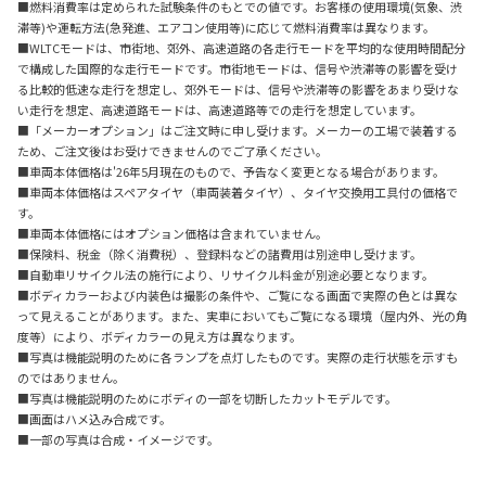
■燃料消費率は定められた試験条件のもとでの値です。お客様の使用環境(気象、渋
滞等)や運転方法(急発進、エアコン使用等)に応じて燃料消費率は異なります。
■WLTCモードは、市街地、郊外、高速道路の各走行モードを平均的な使用時間配分
で構成した国際的な走行モードです。市街地モードは、信号や渋滞等の影響を受け
る比較的低速な走行を想定し、郊外モードは、信号や渋滞等の影響をあまり受けな
い走行を想定、高速道路モードは、高速道路等での走行を想定しています。
■「メーカーオプション」はご注文時に申し受けます。メーカーの工場で装着する
ため、ご注文後はお受けできませんのでご了承ください。
■車両本体価格は'26年5月現在のもので、予告なく変更となる場合があります。
■車両本体価格はスペアタイヤ（車両装着タイヤ）、タイヤ交換用工具付の価格で
す。
■車両本体価格にはオプション価格は含まれていません。
■保険料、税金（除く消費税）、登録料などの諸費用は別途申し受けます。
■自動車リサイクル法の施行により、リサイクル料金が別途必要となります。
■ボディカラーおよび内装色は撮影の条件や、ご覧になる画面で実際の色とは異な
って見えることがあります。また、実車においてもご覧になる環境（屋内外、光の角
度等）により、ボディカラーの見え方は異なります。
■写真は機能説明のために各ランプを点灯したものです。実際の走行状態を示すも
のではありません。
■写真は機能説明のためにボディの一部を切断したカットモデルです。
■画面はハメ込み合成です。
■一部の写真は合成・イメージです。