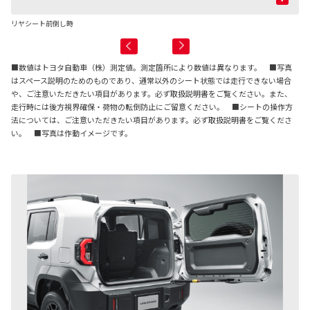
リヤシート前倒し時
リ
■数値はトヨタ自動車（株）測定値。測定箇所により数値は異なります。 ■写真
はスペース説明のためのものであり、通常以外のシート状態では走行できない場合
や、ご注意いただきたい項目があります。必ず取扱説明書をご覧ください。また、
走行時には後方視界確保・荷物の転倒防止にご留意ください。 ■シートの操作方
法については、ご注意いただきたい項目があります。必ず取扱説明書をご覧くださ
い。 ■写真は作動イメージです。