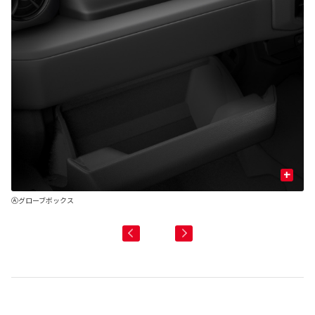
+
US
Ⓐグローブボックス
Ⓑ